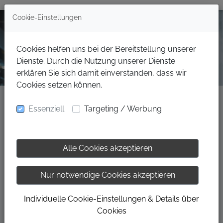
Cookie-Einstellungen
Cookies helfen uns bei der Bereitstellung unserer
Dienste. Durch die Nutzung unserer Dienste
erklären Sie sich damit einverstanden, dass wir
Cookies setzen können.
Essenziell
Targeting / Werbung
14 Tage GRATIS Training an
modernsten Geräten
Alle Cookies akzeptieren
Inklusive Beratung und Einweisung, große
Kursauswahl, elektronische Kraftgeräte,
Nur notwendige Cookies akzeptieren
eigene Parkplätze, Körperstrukturanalyse,
Individuelle Cookie-Einstellungen & Details über
Ruhe und Entspannung im Wellness-Bereich
Cookies
u.v.m.