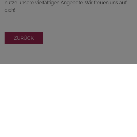
nutze unsere vielfältigen Angebote. Wir freuen uns auf
dich!
ZURÜCK
ANGEBOT
SO ERREICHEN SIE UNS:
BATAVIA
Kapuzinerstr. 26
94032 Passau