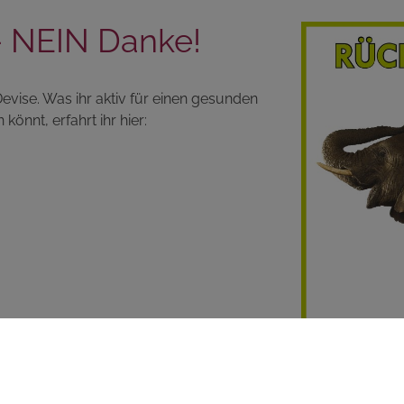
 NEIN Danke!
evise. Was ihr aktiv für einen gesunden
nnt, erfahrt ihr hier: