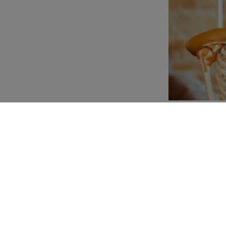
NGEBOT
KURSPLAN
ess
ientraining
viduelle Betreuung