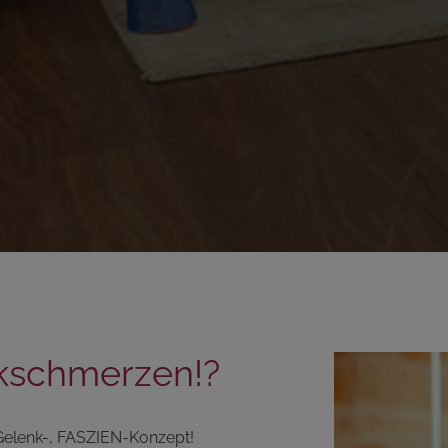
kschmerzen!?
 Gelenk-, FASZIEN-Konzept!