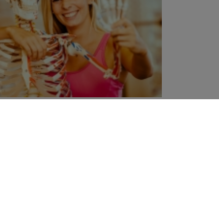
ÜBER UNS
Team
Jobs
Studiorundgang