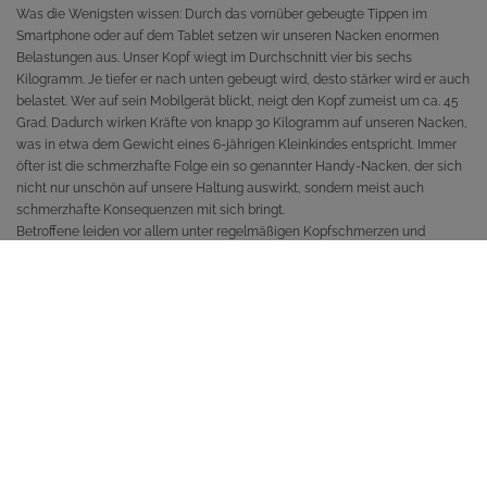
Was die Wenigsten wissen: Durch das vornüber gebeugte Tippen im
Smartphone oder auf dem Tablet setzen wir unseren Nacken enormen
Belastungen aus. Unser Kopf wiegt im Durchschnitt vier bis sechs
Kilogramm. Je tiefer er nach unten gebeugt wird, desto stärker wird er auch
belastet. Wer auf sein Mobilgerät blickt, neigt den Kopf zumeist um ca. 45
Grad. Dadurch wirken Kräfte von knapp 30 Kilogramm auf unseren Nacken,
was in etwa dem Gewicht eines 6-jährigen Kleinkindes entspricht. Immer
öfter ist die schmerzhafte Folge ein so genannter Handy-Nacken, der sich
nicht nur unschön auf unsere Haltung auswirkt, sondern meist auch
schmerzhafte Konsequenzen mit sich bringt.
Betroffene leiden vor allem unter regelmäßigen Kopfschmerzen und
Nackenverspannungen. Aber auch massive Bandscheibenschäden können
daraus resultieren.
Erschwerend kommt hinzu, dass viele einer sitzenden Tätigkeit vor dem
Computer nachgehen und ihre Wirbelsäule daher noch mehr belasten.
Diese sehr einseitige Belastung lässt die Schultern nach vorne fallen, die
Brustmuskeln verkürzen und der Nacken verspannt. Lassen sich am
Arbeitsplatz noch ergonomische Veränderungen einführen, die zu einer
verbesserten Sitzposition führen und den Rücken entlasten, so ist dies bei
der Nutzung von Smartphones oder Tablets nicht möglich. Hier hilft vor
allem eins: Gezieltes Training!
Richten Sie sich auf!