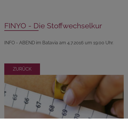
FINYO - Die Stoffwechselkur
INFO - ABEND im Batavia am 4.7.2016 um 19:00 Uhr.
ZURÜCK