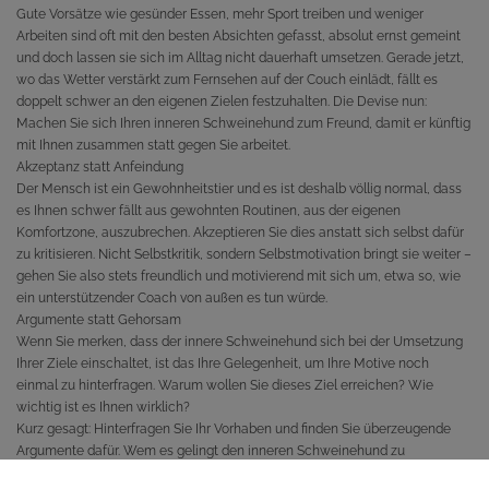
Gute Vorsätze wie gesünder Essen, mehr Sport treiben und weniger
Arbeiten sind oft mit den besten Absichten gefasst, absolut ernst gemeint
und doch lassen sie sich im Alltag nicht dauerhaft umsetzen. Gerade jetzt,
wo das Wetter verstärkt zum Fernsehen auf der Couch einlädt, fällt es
doppelt schwer an den eigenen Zielen festzuhalten. Die Devise nun:
Machen Sie sich Ihren inneren Schweinehund zum Freund, damit er künftig
mit Ihnen zusammen statt gegen Sie arbeitet.
Akzeptanz statt Anfeindung
Der Mensch ist ein Gewohnheitstier und es ist deshalb völlig normal, dass
es Ihnen schwer fällt aus gewohnten Routinen, aus der eigenen
Komfortzone, auszubrechen. Akzeptieren Sie dies anstatt sich selbst dafür
zu kritisieren. Nicht Selbstkritik, sondern Selbstmotivation bringt sie weiter –
gehen Sie also stets freundlich und motivierend mit sich um, etwa so, wie
ein unterstützender Coach von außen es tun würde.
Argumente statt Gehorsam
Wenn Sie merken, dass der innere Schweinehund sich bei der Umsetzung
Ihrer Ziele einschaltet, ist das Ihre Gelegenheit, um Ihre Motive noch
einmal zu hinterfragen. Warum wollen Sie dieses Ziel erreichen? Wie
wichtig ist es Ihnen wirklich?
Kurz gesagt: Hinterfragen Sie Ihr Vorhaben und finden Sie überzeugende
Argumente dafür. Wem es gelingt den inneren Schweinehund zu
überzeugen, für den stehen die Chancen gut, künftig Hand in Hand mit ihm