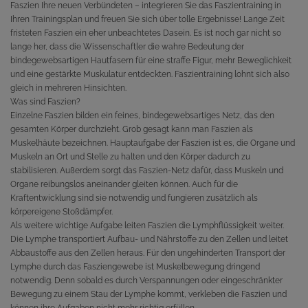
Faszien Ihre neuen Verbündeten – integrieren Sie das Faszientraining in
Ihren Trainingsplan und freuen Sie sich über tolle Ergebnisse! Lange Zeit
fristeten Faszien ein eher unbeachtetes Dasein. Es ist noch gar nicht so
lange her, dass die Wissenschaftler die wahre Bedeutung der
bindegewebsartigen Hautfasern für eine straffe Figur, mehr Beweglichkeit
und eine gestärkte Muskulatur entdeckten. Faszientraining lohnt sich also
gleich in mehreren Hinsichten.
Was sind Faszien?
Einzelne Faszien bilden ein feines, bindegewebsartiges Netz, das den
gesamten Körper durchzieht. Grob gesagt kann man Faszien als
Muskelhäute bezeichnen. Hauptaufgabe der Faszien ist es, die Organe und
Muskeln an Ort und Stelle zu halten und den Körper dadurch zu
stabilisieren. Außerdem sorgt das Faszien-Netz dafür, dass Muskeln und
Organe reibungslos aneinander gleiten können. Auch für die
Kraftentwicklung sind sie notwendig und fungieren zusätzlich als
körpereigene Stoßdämpfer.
Als weitere wichtige Aufgabe leiten Faszien die Lymphflüssigkeit weiter.
Die Lymphe transportiert Aufbau- und Nährstoffe zu den Zellen und leitet
Abbaustoffe aus den Zellen heraus. Für den ungehinderten Transport der
Lymphe durch das Fasziengewebe ist Muskelbewegung dringend
notwendig. Denn sobald es durch Verspannungen oder eingeschränkter
Bewegung zu einem Stau der Lymphe kommt, verkleben die Faszien und