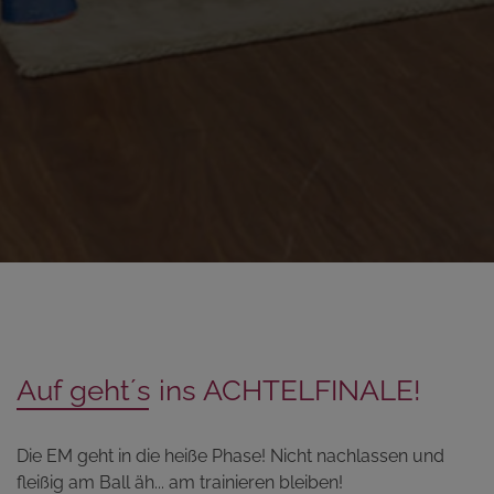
Auf geht´s ins ACHTELFINALE!
Die EM geht in die heiße Phase! Nicht nachlassen und
fleißig am Ball äh... am trainieren bleiben!