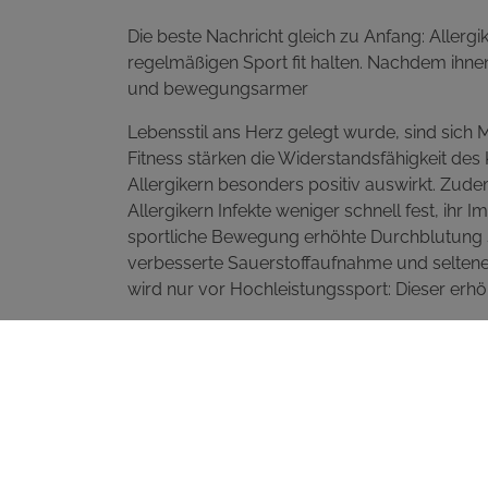
Die beste Nachricht gleich zu Anfang: Allergi
regelmäßigen Sport fit halten. Nachdem ihne
und bewegungsarmer
Lebensstil ans Herz gelegt wurde, sind sich
Fitness stärken die Widerstandsfähigkeit des 
Allergikern besonders positiv auswirkt. Zude
Allergikern Infekte weniger schnell fest, ihr
sportliche Bewegung erhöhte Durchblutung s
verbesserte Sauerstoffaufnahme und seltene
wird nur vor Hochleistungssport: Dieser erhö
das Asthma-Risiko.
Grundsätzlich ist auch Outdoor-Sport mit Pol
medikamentös gut eingestellt sind und Sie Ihr
regelmäßig, ggf. auch direkt vor der Sportein