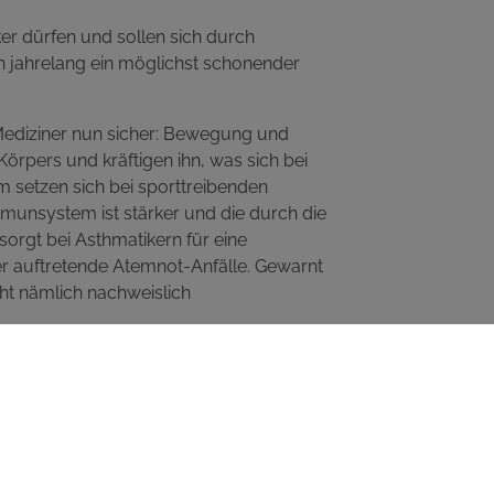
ker dürfen und sollen sich durch
n jahrelang ein möglichst schonender
 Mediziner nun sicher: Bewegung und
Körpers und kräftigen ihn, was sich bei
m setzen sich bei sporttreibenden
 Immunsystem ist stärker und die durch die
orgt bei Asthmatikern für eine
r auftretende Atemnot-Anfälle. Gewarnt
ht nämlich nachweislich
lenallergie kein Problem, solange Sie
e Antihistaminika/Ihr Anti-Allergika
heit, einnehmen.